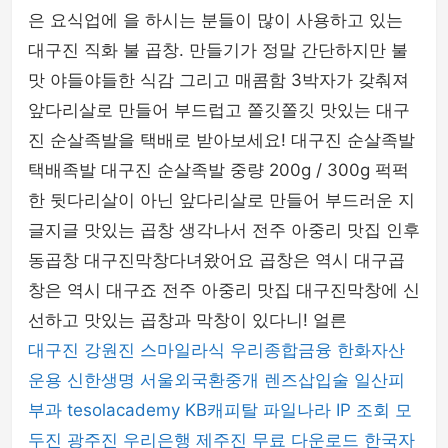
은 요식업에 을 하시는 분들이 많이 사용하고 있는
대구진 직화 불 곱창. 만들기가 정말 간단하지만 불
맛 야들야들한 식감 그리고 매콤함 3박자가 갖춰져
앞다리살로 만들어 부드럽고 쫄깃쫄깃 맛있는 대구
진 순살족발을 택배로 받아보세요! 대구진 순살족발
택배족발 대구진 순살족발 중량 200g / 300g 퍽퍽
한 뒷다리살이 아닌 앞다리살로 만들어 부드러운 지
글지글 맛있는 곱창 생각나서 전주 아중리 맛집 인후
동곱창 대구진막창다녀왔어요 곱창은 역시 대구곱
창은 역시 대구죠 전주 아중리 맛집 대구진막창에 신
선하고 맛있는 곱창과 막창이 있다니! 얼른
대구진
강원진
스마일라식
우리종합금융
한화자산
운용
신한생명
서울외국환중개
렌즈삽입술
일산피
부과
tesolacademy
KB캐피탈
파일나라
IP 조회
모
두진
광주진
우리은행
제주진
무료 다운로드
한국자