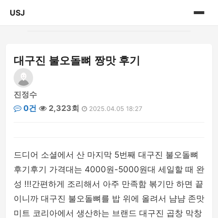
USJ
홈
대구진 불오돌뼈 짱맛 후기
게시판
진정수
0건
2,323회
2025.04.05 18:27
드디어 소셜에서 산 마지막 5번째 대구진 불오돌뼈
후기후기 가격대는 4000원-5000원대 세일할 때 완
성 !!!간편하게 조리해서 아주 만족함 볶기만 하면 끝
이니까 대구진 불오돌뼈를 밥 위에 올려서 냠냠 존맛
미트 코리아에서 생산하는 브랜드 대구진 곱창 막창