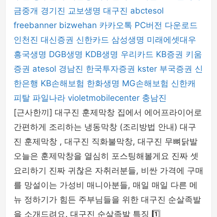
금중개
경기진
교보생명
대구진
abctesol
freebanner
bizwehan
카카오톡 PC버전 다운로드
인천진
대신증권
신한카드
삼성생명
미래에셋대우
흥국생명
DGB생명
KDB생명
우리카드
KB증권
키움
증권
atesol
경남진
한국투자증권
kster
부국증권
신
한은행
KB손해보험
한화생명
MG손해보험
신한캐
피탈
파일나라
violetmobilecenter
충남진
[근사한끼] 대구진 훈제막창 집에서 에어프라이어로
간편하게 조리하는 냉동막창 (조리방법 안내) 대구
진 훈제막창 , 대구진 직화불막창, 대구진 무뼈닭발
오늘은 훈제막창을 열심히 포스팅해볼게요 진짜 셋
요리하기 진짜 귀찮은 자취러분들, 비싼 가격에 구매
를 망설이는 가성비 매니아분들, 매일 매일 다른 메
뉴 정하기가 힘든 주부님들을 위한 대구진 순살족발
을 소개드려요. 대구진 순살족발 특징 1️⃣