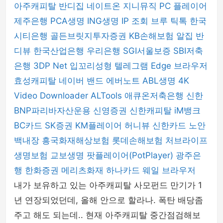
아주캐피탈
반디집
네이트온
지니뮤직 PC 플레이어
제주은행
PCA생명
ING생명
IP 조회
브루
틱톡
한국
시티은행
골든브릿지투자증권
KB손해보험
알집
반
디뷰
한국산업은행
우리은행
SGI서울보증
SBI저축
은행
3DP Net
입꼬리성형
텔레그램
Edge 브라우저
효성캐피탈
네이버 밴드
에버노트
ABL생명
4K
Video Downloader
ALTools
애큐온저축은행
신한
BNP파리바자산운용
신영증권
신한캐피탈
iM뱅크
BC카드
SK증권
KM플레이어
허니뷰
신한카드
노안
백내장
흥국화재해상보험
롯데손해보험
처브라이프
생명보험
교보생명
팟플레이어(PotPlayer)
광주은
행
한화증권
메리츠화재
하나카드
웨일 브라우저
내가 보유하고 있는 아주캐피탈 사모펀드 만기가 1
년 연장되었던데, 올해 안으로 할라나. 폭탄 배당좀
주고 해도 되는데.. 현재 아주캐피탈 중간점검해보