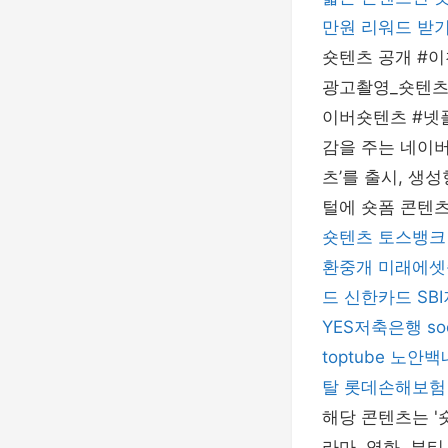
만원 리워드 받기
숏텐츠 공개 #이
광고촬영_숏텐츠_
이버숏텐츠 #넷플
감을 주는 네이버
츠’를 출시, 생
털에 숏폼 콘텐츠
숏텐츠
토스뱅크
환중개
미래에셋
드
신한카드
SB
YES저축은행
so
toptube
노안백
탈
롯데손해보험
해당 콘텐츠는 '
라마, 영화, 뷰