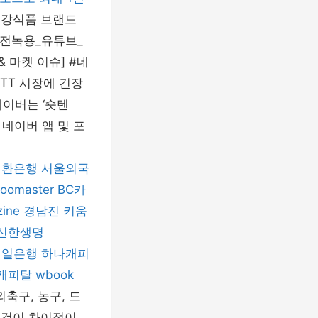
건강식품 브랜드
구전녹용_유튜브_
 마켓 이슈] #네
TT 시장에 긴장
네이버는 ‘숏텐
 네이버 앱 및 포
외환은행
서울외국
oomaster
BC카
zine
경남진
키움
신한생명
제일은행
하나캐피
캐피탈
wbook
축구, 농구, 드
는 것이 차이점이