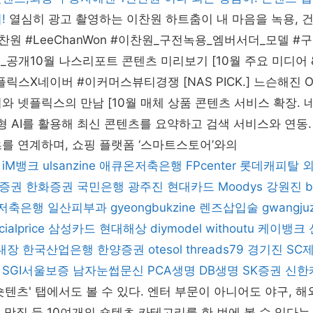
!
열심히 광고 촬영하는 이찬원 하트춤이 내 마음을 녹용, 
찬원 #LeeChanWon #이찬원_구전녹용_엠버서더_모델 #
공개10월 나스리포트 콘텐츠 미리보기 [10월 주요 미디어 &
릭스X네이버 #이커머스뷰티경쟁 [NAS PICK.] 느슨해진 O
와 넷플릭스의 만남 [10월 매체 상품 콘텐츠 서비스 확장. 
성형 AI를 활용해 최신 콘텐츠를 요약하고 검색 서비스와 연동.
를 연계하며, 쇼핑 플랫폼 ‘스마트스토어’와의
iM뱅크
ulsanzine
애큐온저축은행
FPcenter
롯데캐피탈
증권
한화증권
국민은행
광주진
현대카드
Moodys
강원진
b
I저축은행
일산피부과
gyeongbukzine
렌즈삽입술
gwangju
cialprice
삼성카드
현대해상
diymodel
withoutu
케이뱅크
내장
한국산업은행
한양증권
otesol
threads79
경기진
SC
SGI서울보증
남자눈썹문신
PCA생명
DB생명
SK증권
신한
숏텐츠' 탭에서도 볼 수 있다. 엔터 부문이 아니어도 야구, 해외
티, 맛집 등 10여개의 숏텐츠 카테고리를 한 번에 볼 수 있다