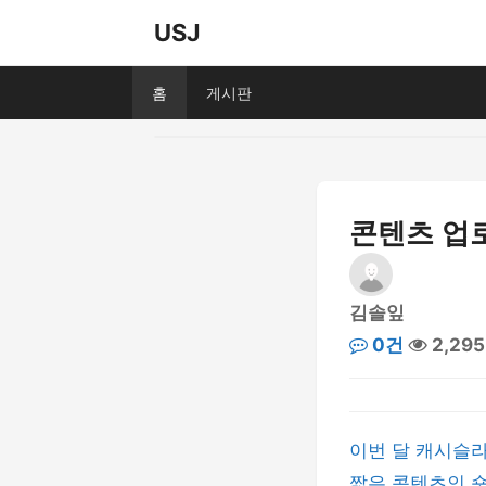
USJ
홈
게시판
콘텐츠 업로
김솔잎
0건
2,29
이번 달 캐시슬
짧은 콘텐츠인 숏